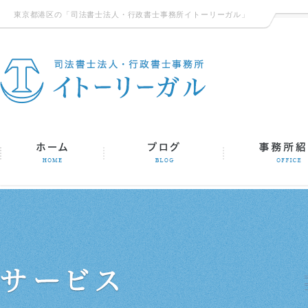
東京都港区の「司法書士法人・行政書士事務所イトーリーガル」
ログ
事務所紹介
サービス